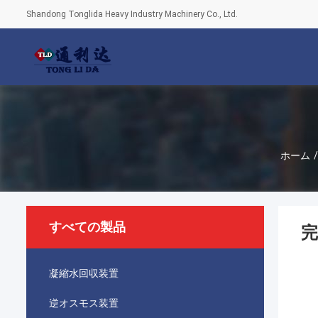
Shandong Tonglida Heavy Industry Machinery Co., Ltd.
ホーム
/
すべての製品
完
凝縮水回収装置
逆オスモス装置