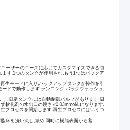
てユーザーのニーズに応じてカスタマイズできる包
ます.1つのタンクが使用され,もう1つはバックア
に再生モードに入り,バックアップタンクが操作を引
ードで動作します.ランニング,バックウォッシュ,
ます.樹脂タンクには自動制御バルブがあります.樹
軟化剤の水出口の硬さ ≤0.03mmol/Lになります.
再生プロセスを開始します.再生プロセスにはいくつ
樹脂床を洗い流し,緩め,同時に樹脂表面から蓄