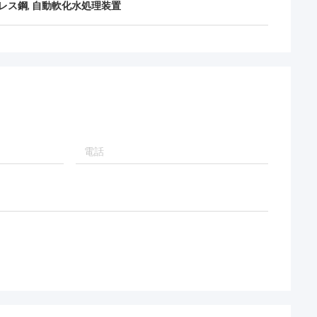
レス鋼
,
自動軟化水処理装置