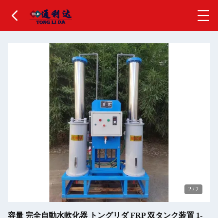
2
/
2
容量 完全自動水軟化器 トングリダ FRP 双タンク装置 1-