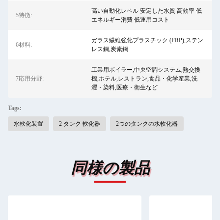
高い自動化レベル 安定した水質 高効率 低
5特徴:
エネルギー消費 低運用コスト
ガラス繊維強化プラスチック (FRP),ステン
6材料:
レス鋼,炭素鋼
工業用ボイラー,中央空調システム,熱交換
7応用分野:
機,ホテル,レストラン,食品・化学産業,洗
濯・染料,医療・衛生など
Tags:
水軟化装置
2 タンク 軟化器
2つのタンクの水軟化器
同様の製品