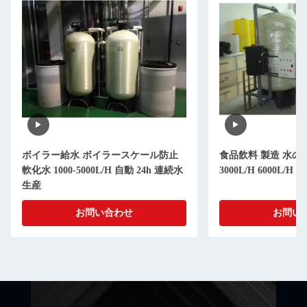
ボイラー給水 ボイラースケール防止
食品飲料 製造 水の軟化
軟化水 1000-5000L/H 自動 24h 連続水
3000L/H 6000L/H
生産
お問い合わせ
お問い