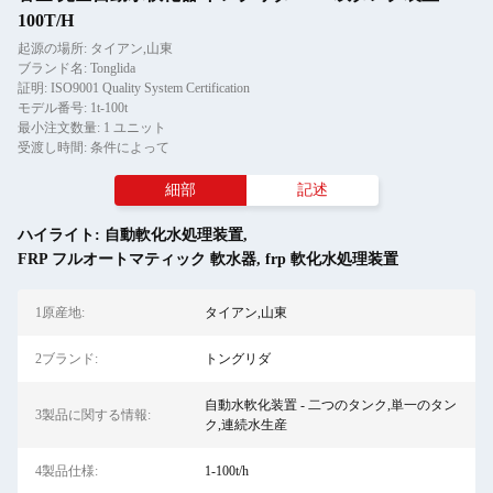
100T/H
起源の場所: タイアン,山東
ブランド名: Tonglida
証明: ISO9001 Quality System Certification
モデル番号: 1t-100t
最小注文数量: 1 ユニット
受渡し時間: 条件によって
細部
記述
ハイライト:
自動軟化水処理装置
,
FRP フルオートマティック 軟水器
,
frp 軟化水処理装置
1原産地:
タイアン,山東
2ブランド:
トングリダ
自動水軟化装置 - 二つのタンク,単一のタン
3製品に関する情報:
ク,連続水生産
4製品仕様:
1-100t/h