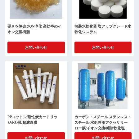
硬さを除去 水を浄化 高効率のイ
散装水軟化器 塩アップグレード水
オン交換樹脂
軟化システム
お問い合わせ
お問い合わせ
PPコットン/活性炭カートリッ
カーボン・スチール ステンレス・
ジ/RO膜/超濾過膜
スチール 水処理用アクセサリー
ロー膜/イオン交換樹脂/軟化塩
お問い合わせ
お問い合わせ