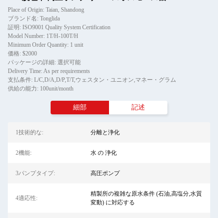
Place of Origin: Taian, Shandong
ブランド名: Tonglida
証明: ISO9001 Quality System Certification
Model Number: 1T/H-100T/H
Minimum Order Quantity: 1 unit
価格: $2000
パッケージの詳細: 選択可能
Delivery Time: As per requirements
支払条件: L/C,D/A,D/P,T/T,ウェスタン・ユニオン,マネー・グラム
供給の能力: 100unit/month
細部
記述
1技術的な:
分離と浄化
2機能:
水 の 浄化
3パンプタイプ:
高圧ポンプ
精製所の複雑な原水条件 (石油,高塩分,水質
4適応性:
変動) に対応する