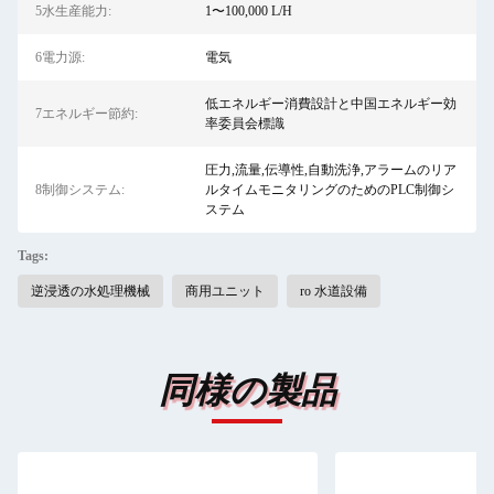
5水生産能力:
1〜100,000 L/H
6電力源:
電気
低エネルギー消費設計と中国エネルギー効
7エネルギー節約:
率委員会標識
圧力,流量,伝導性,自動洗浄,アラームのリア
8制御システム:
ルタイムモニタリングのためのPLC制御シ
ステム
Tags:
逆浸透の水処理機械
商用ユニット
ro 水道設備
同様の製品