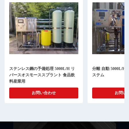
ステンレス鋼の予備処理 5000L/H リ
分離 自動 5000L/
バースオスモーススプラント 食品飲
ステム
料産業用
お問い合わせ
お問い