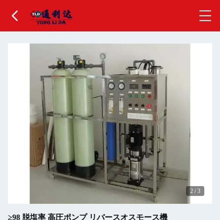
2
/
3
≥98 脱塩率 高圧ポンプ リバースオスモース機