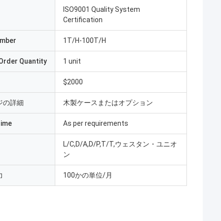
ISO9001 Quality System
Certification
umber
1T/H-100T/H
Order Quantity
1 unit
$2000
ジの詳細
木製ケースまたはオプション
Time
As per requirements
L/C,D/A,D/P,T/T,ウェスタン・ユニオ
ン
力
100かの単位/月