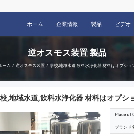
ホーム
企業情報
製品
ビデオ
逆オスモス装置 製品
ホーム
/
逆オスモス装置
/
学校,地域水道,飲料水浄化器 材料はオプショ
校,地域水道,飲料水浄化器 材料はオプシ
Place of O
ブランド