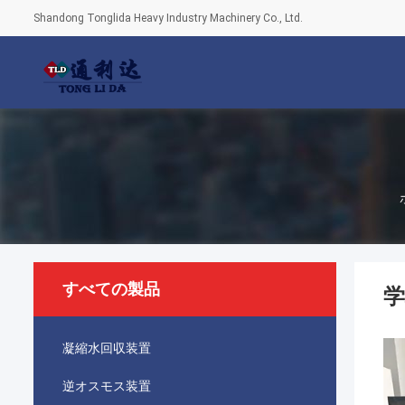
Shandong Tonglida Heavy Industry Machinery Co., Ltd.
すべての製品
学
凝縮水回収装置
逆オスモス装置