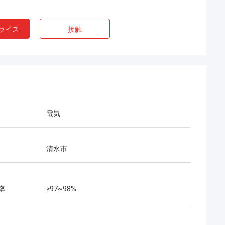
ライス
接触
電気
清水市
率
≥97~98%