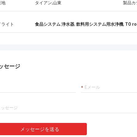
産地
タイアン,山東
製品カ
イライト
食品システム 浄水器
,
飲料用システム用水浄機
,
TO 
ッセージ
メッセージを送る