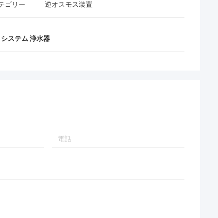
テゴリー
逆オスモス装置
ro システム 浄水器