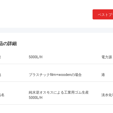
ベストプ
品の詳細
量
5000L/H
電力源
包
プラスチックfilm+woodenの場合
港
純水逆オスモスによる工業用ゴム生産
品名
淡水化
5000L/H