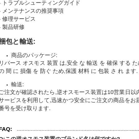
- トラブルシューティングガイド
- メンテナンスの推奨事項
- 修理サービス
- 製品研修
梱包と輸送:
商品のパッケージ:
リバース オスモス 装置 は,安全 な 輸送 を 確保 する ため
の 間 に 損傷 を 防ぐ ため,保護 材料 に 包装 さ れ ます.
輸送:
ご注文が確認されたら,逆オスモース装置は10営業日以
サービスを利用して,迅速かつ安全にご注文の商品をお
番号を受け取ります.
FAQ: