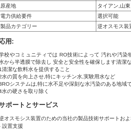
原産地
タイアン,山東
電力供給要件
選択可能
製品カテゴリー
逆オスモス装
応用:
学校やコミュニティでは RO技術によって 汚れや汚染物
水から半透膜で除去し 安全と安全性を確保します清潔な
1清潔な飲料水を提供すること
2水の質を向上させ,特にキッチン水,実験用水など
3ROシステムは,特に水不足や深刻な水汚染のある地域
4水の硬さを取り除く
サポートとサービス
逆オスモシス装置のための当社の製品技術サポートおよび
- 設置支援