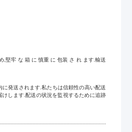
,堅牢 な 箱 に 慎重 に 包装 さ れ ます.輸送
内に発送されます.私たちは信頼性の高い配送
届けします.配送の状況を監視するために追跡