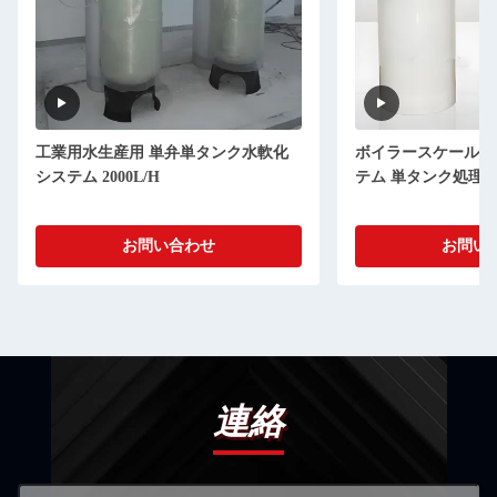
送信
水軟化
ボイラースケール防止 水の軟化シス
リバースオ
テム 単タンク処理 1000L/H
電気浄水 
お問い合わせ
連絡