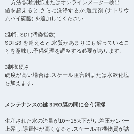
方法:試験用紙またはオンラインメーター検出
値を超えると,さらに洗浄するか,還元剤 (ナトリウ
ムバイ硫酸) を追加してください.
2制御 SDI (汚染指数)
SDI ≤3 を超えると,水質があまりにも劣っているこ
とを意味し,予備処理を調整する必要があります.
3制御硬さ
硬度が高い場合は,スケール阻害剤または水軟化塩
を加えます.
メンテナンスの鍵 3:RO膜の間に合う清掃
生産された水の流量が10〜15%下がり,差圧が1バー
上昇し,導電性が高くなると,スケール/有機物質が詰