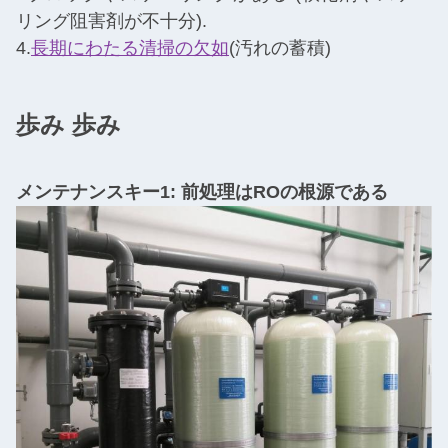
リング阻害剤が不十分).
4.
長期にわたる清掃の欠如
(汚れの蓄積)
歩み 歩み
メンテナンス
キー
1: 前処理はROの根源である