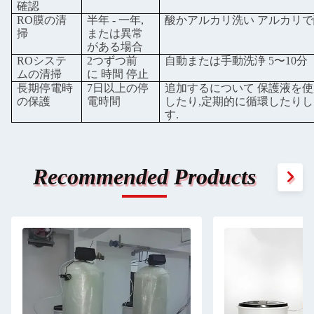
確認
RO膜の清
半年 - 一年,
酸かアルカリ洗い アルカリで
掃
または異常
がある場合
ROシステ
2つずつ前
自動または手動洗浄 5〜10分
ムの清掃
に
時間
停止
長期停電時
7日以上の停
追加する
について
保護液を使
の保護
電時間
したり,定期的に循環したりし
メッセージ
す.
折り返しご連絡いたし
Recommended Products