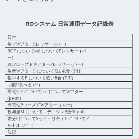
ROシステム 日常運用データ記録表
日付
生で
W
アター
P
レッサー (バー)
RO
F について
eed について
P
レッサー (バ
ー)
RO
P
ローズド
W
アター
P
レッサー (バー)
生産
W
アター
F について
低い
R
食 (T/H)
集中する
F について
低い
R
食 (T/H)
回復
R
食べる (%)
導電性
F について
eed について
W
アター
(μs/cm)
導電性
P
ローズド
W
アター (μs/cm)
投与量
M について
エディシン
P
液体 (ml)
差分
P
について
S
セキュリティ
F について
イ
ルトル (バー)
注記