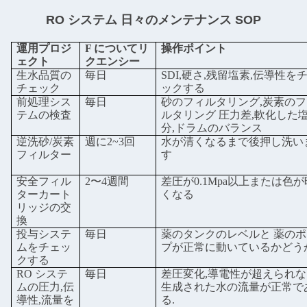
RO システム 日々のメンテナンス SOP
運用プロジ
F について
リ
操作ポイント
ェクト
クエンシー
生水品質の
毎日
SDI,硬さ,残留塩素,伝導性を
チェック
ックする
前処理シス
毎日
砂のフィルタリング,炭素のフ
テムの検査
ルタリング 圧力差,軟化した
分,ドラムのバランス
逆洗砂/炭素
週に2~3回
水が清くなるまで後押し洗い
フィルター
す
安全フィル
2〜4週間
差圧が0.1Mpa以上または色が
ターカート
くなる
リッジの交
換
投与システ
毎日
薬のタンクのレベルと 薬のポ
ムをチェッ
プが正常に動いているかどう
クする
RO システ
毎日
差圧変化,導電性が超えられな
ムの圧力,伝
生成された水の流量が正常で
導性,流量を
る
.