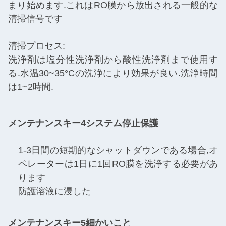
まり始めます.これはRO膜から放出される一般的な
清掃信号です
清掃プロセス:
洗浄剤は塩分性洗浄剤から酸性洗浄剤まで使用す
る.水温30~35°Cの洗浄により効果が良い.洗浄時間
は1~2時間.
メンテナンス
キー
4システム停止保護
1-3日間の短期的なシャットダウンである場合,オ
ペレーターは1日に1回RO膜を洗浄する必要があ
ります
防護溶液に浸した
メンテナンス
キー
5細かいこと