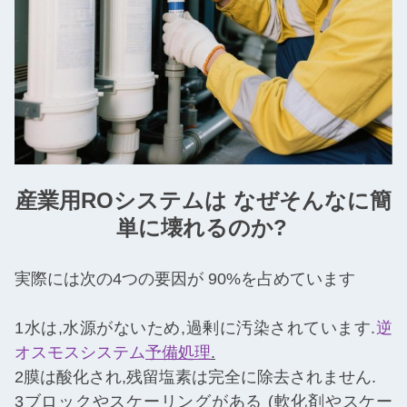
産業用ROシステムは なぜそんなに簡
単に壊れるのか?
実際には次の4つの要因が 90%を占めています
1水は,水源がないため,過剰に汚染されています.
逆
オスモスシステム
予備処理
.
2膜は酸化され,残留塩素は完全に除去されません.
3ブロックやスケーリングがある (軟化剤やスケー